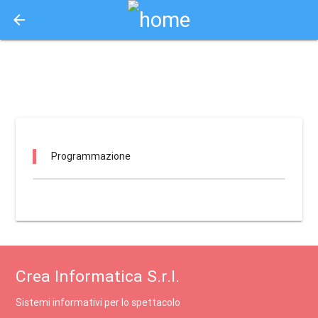
arrow_back
Aquisto e Prenotazione Biglietti Online
ambasciatori trieste / trieste
Programmazione
Crea Informatica S.r.l.
Sistemi informativi per lo spettacolo