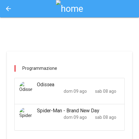
arrow_back
Aquisto e Prenotazione Biglietti Online
supercinema rovereto / trento
Programmazione
Odissea
dom 09 ago
sab 08 ago
Spider-Man - Brand New Day
dom 09 ago
sab 08 ago