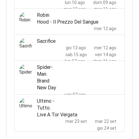
lun 10 ago
dom 09 ago
mer 12 ago
mar 11 ago
Robin
Hood - Il Prezzo Del Sangue
mer 12 ago
Sacrifice
gio 13 ago
mer 12 ago
sab 15 ago
ven 14 ago
lun 17 ago
dom 16 ago
Spider-
mer 19 ago
mar 18 ago
Man:
ven 21 ago
gio 20 ago
Brand
dom 23 ago
sab 22 ago
New Day
mar 25 ago
lun 24 ago
ven 07 ago
mer 26 ago
Ultimo -
dom 09 ago
sab 08 ago
Tutto.
mar 11 ago
lun 10 ago
Live A Tor Vergata
mer 12 ago
mer 23 set
mar 22 set
gio 24 set