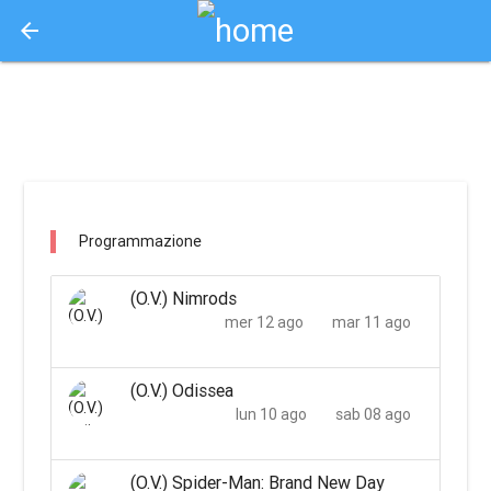
arrow_back
Aquisto e Prenotazione Biglietti Online
multiplex2000 / macerata
Programmazione
(O.V.) Nimrods
mer 12 ago
mar 11 ago
(O.V.) Odissea
lun 10 ago
sab 08 ago
(O.V.) Spider-Man: Brand New Day