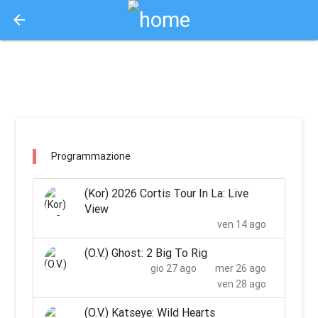
arrow_back
Aquisto e Prenotazione Biglietti Online
uci cinemas orio al serio bergamo / orio al serio
Programmazione
(Kor) 2026 Cortis Tour In La: Live
View
ven 14 ago
(O.V.) Ghost: 2 Big To Rig
gio 27 ago
mer 26 ago
ven 28 ago
(O.V.) Katseye: Wild Hearts