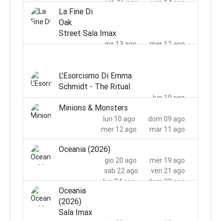
sab 15 ago
ven 14 ago
La Fine Di
lun 17 ago
dom 16 ago
Oak
mar 18 ago
Street Sala Imax
gio 13 ago
mer 12 ago
sab 15 ago
ven 14 ago
lun 17 ago
dom 16 ago
L'Esorcismo Di Emma
mar 18 ago
Schmidt - The Ritual
lun 10 ago
Minions & Monsters
lun 10 ago
dom 09 ago
mer 12 ago
mar 11 ago
Oceania (2026)
gio 20 ago
mer 19 ago
sab 22 ago
ven 21 ago
lun 24 ago
dom 23 ago
Oceania
mer 26 ago
mar 25 ago
(2026)
Sala Imax