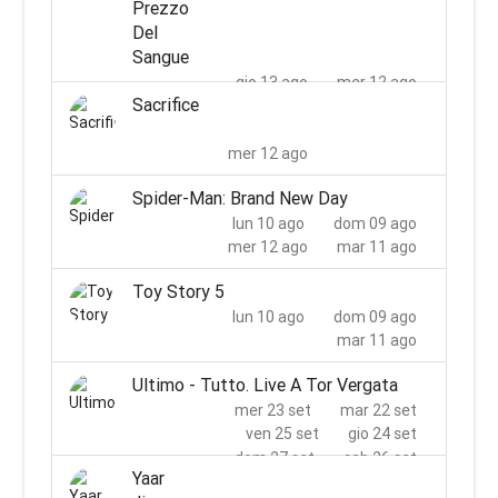
Prezzo
lun 31 ago
dom 30 ago
Del
mer 02 set
mar 01 set
Sangue
gio 13 ago
mer 12 ago
Sacrifice
sab 15 ago
ven 14 ago
lun 17 ago
dom 16 ago
mer 12 ago
mar 18 ago
Spider-Man: Brand New Day
lun 10 ago
dom 09 ago
mer 12 ago
mar 11 ago
Toy Story 5
lun 10 ago
dom 09 ago
mar 11 ago
Ultimo - Tutto. Live A Tor Vergata
mer 23 set
mar 22 set
ven 25 set
gio 24 set
dom 27 set
sab 26 set
Yaar
mar 29 set
lun 28 set