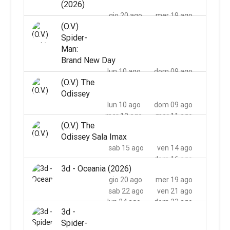
(2026)
gio 20 ago
mer 19 ago
(O.V.)
sab 22 ago
ven 21 ago
Spider-
lun 24 ago
dom 23 ago
Man:
mer 26 ago
mar 25 ago
Brand New Day
lun 10 ago
dom 09 ago
(O.V.) The
mer 12 ago
mar 11 ago
Odissey
lun 10 ago
dom 09 ago
mer 12 ago
mar 11 ago
(O.V.) The
Odissey Sala Imax
sab 15 ago
ven 14 ago
dom 16 ago
3d - Oceania (2026)
gio 20 ago
mer 19 ago
sab 22 ago
ven 21 ago
lun 24 ago
dom 23 ago
3d -
mer 26 ago
mar 25 ago
Spider-