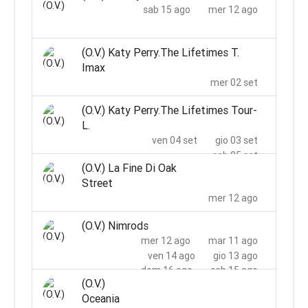
sab 15 ago
mer 12 ago
(O.V.) Katy Perry.The Lifetimes T.
Imax
mer 02 set
(O.V.) Katy Perry.The Lifetimes Tour-
L.
ven 04 set
gio 03 set
sab 05 set
(O.V.) La Fine Di Oak
Street
mer 12 ago
(O.V.) Nimrods
mer 12 ago
mar 11 ago
ven 14 ago
gio 13 ago
dom 16 ago
sab 15 ago
(O.V.)
mar 18 ago
lun 17 ago
Oceania