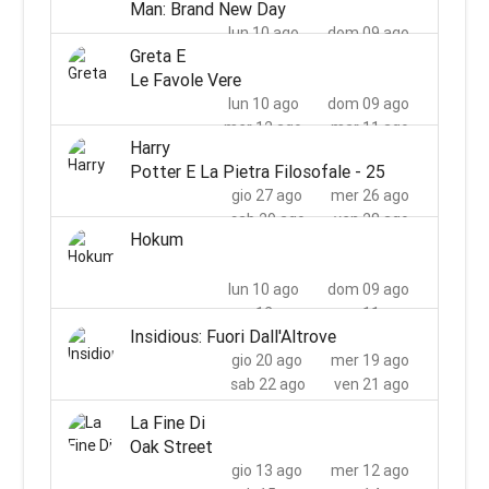
Man: Brand New Day
lun 10 ago
dom 09 ago
Greta E
mer 12 ago
mar 11 ago
Le Favole Vere
lun 10 ago
dom 09 ago
mer 12 ago
mar 11 ago
Harry
Potter E La Pietra Filosofale - 25
gio 27 ago
mer 26 ago
sab 29 ago
ven 28 ago
Hokum
lun 31 ago
dom 30 ago
mer 02 set
mar 01 set
lun 10 ago
dom 09 ago
mer 12 ago
mar 11 ago
Insidious: Fuori Dall'Altrove
gio 20 ago
mer 19 ago
sab 22 ago
ven 21 ago
lun 24 ago
dom 23 ago
La Fine Di
mar 25 ago
Oak Street
gio 13 ago
mer 12 ago