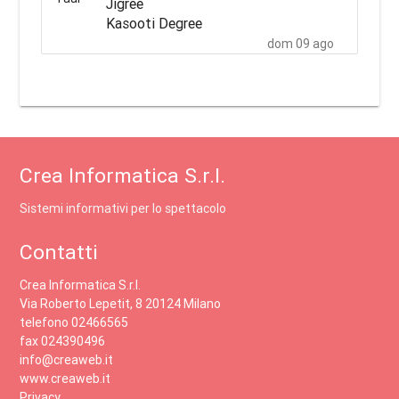
Jigree
mer 30 set
Kasooti Degree
dom 09 ago
Crea Informatica S.r.l.
Sistemi informativi per lo spettacolo
Contatti
Crea Informatica S.r.l.
Via Roberto Lepetit, 8 20124 Milano
telefono 02466565
fax 024390496
info@creaweb.it
www.creaweb.it
Privacy