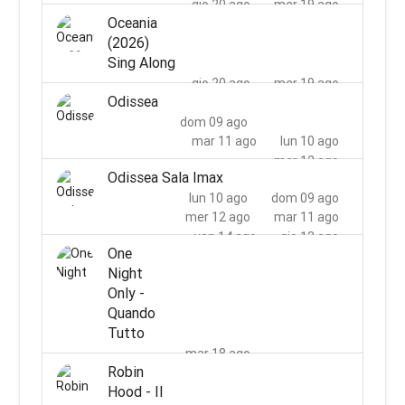
gio 20 ago
mer 19 ago
Oceania
sab 22 ago
ven 21 ago
(2026)
lun 24 ago
dom 23 ago
Sing Along
mar 25 ago
gio 20 ago
mer 19 ago
Odissea
sab 22 ago
ven 21 ago
dom 09 ago
dom 23 ago
mar 11 ago
lun 10 ago
mer 12 ago
Odissea Sala Imax
lun 10 ago
dom 09 ago
mer 12 ago
mar 11 ago
ven 14 ago
gio 13 ago
One
dom 16 ago
sab 15 ago
Night
mar 18 ago
lun 17 ago
Only -
gio 20 ago
mer 19 ago
Quando
sab 22 ago
ven 21 ago
Tutto
lun 24 ago
dom 23 ago
mar 18 ago
mar 25 ago
Robin
gio 27 ago
mer 26 ago
Hood - Il
sab 29 ago
ven 28 ago