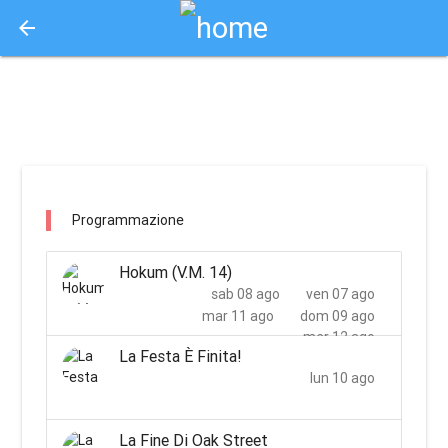
arrow_back
Aquisto e Prenotazione Biglietti Online
ciak city rocca / rocca san giovanni
Programmazione
Hokum (V.M. 14)
sab 08 ago
ven 07 ago
mar 11 ago
dom 09 ago
mer 12 ago
La Festa È Finita!
lun 10 ago
La Fine Di Oak Street