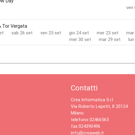
ew Day
ven 
A Tor Vergata
et
sab 26 set
ven 25 set
gio 24 set
mer 23 set
mar 
mer 30 set
mar 29 set
lun
Contatti
Crea Informatica S.r.l.
Via Roberto Lepetit, 8 20124
Milano
telefono 02466565
fax 024390496
info@creaweb.it