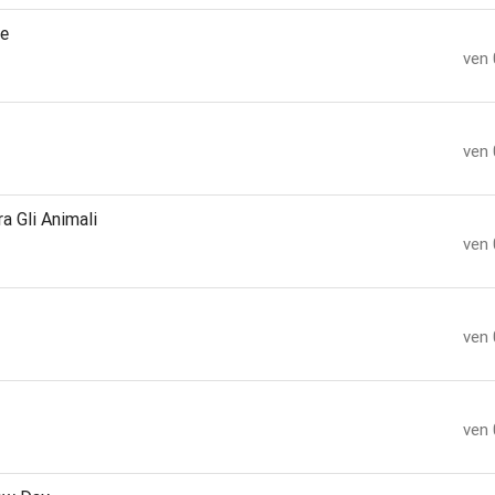
re
ven 
ven 
a Gli Animali
ven 
ven 
ven 