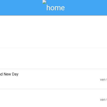
Biglietti Online
/ ascoli piceno
and New Day
ven 
ven 