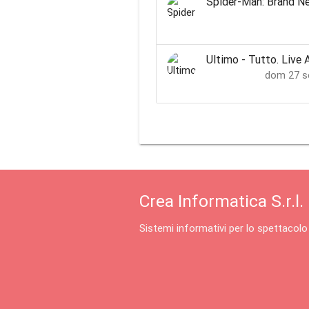
Spider-Man: Brand N
Ultimo - Tutto. Live 
dom 27 s
Crea Informatica S.r.l.
Sistemi informativi per lo spettacolo