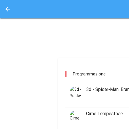
arrow_back
Aquisto e Prenotazione 
multiplex delle stelle 
Programmazione
3d - Spider-Man: Br
Cime Tempestose