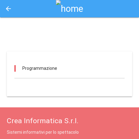
arrow_back
Aquisto e Prenotazione Biglietti Online
apollo ferrara / ferrara
Programmazione
Crea Informatica S.r.l.
Sistemi informativi per lo spettacolo