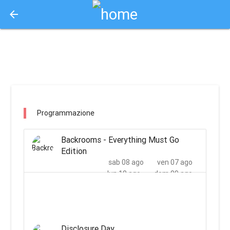
arrow_back
Aquisto e Prenotazione Biglietti Online
madison cinemas roma / roma
Programmazione
Backrooms - Everything Must Go
Edition
sab 08 ago
ven 07 ago
lun 10 ago
dom 09 ago
mer 12 ago
mar 11 ago
ven 14 ago
gio 13 ago
dom 16 ago
sab 15 ago
mar 18 ago
lun 17 ago
Disclosure Day
mer 19 ago