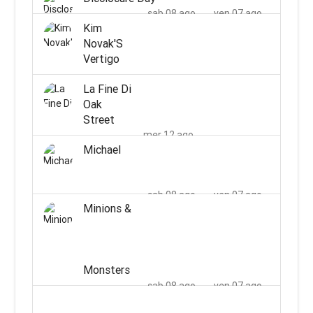
sab 08 ago
ven 07 ago
Kim
lun 10 ago
dom 09 ago
Novak'S
mer 12 ago
mar 11 ago
Vertigo
ven 14 ago
gio 13 ago
dom 16 ago
sab 15 ago
La Fine Di
mar 18 ago
lun 17 ago
Oak
sab 08 ago
ven 07 ago
Street
lun 10 ago
dom 09 ago
mar 11 ago
mer 12 ago
Michael
ven 14 ago
gio 13 ago
dom 16 ago
sab 15 ago
mar 18 ago
lun 17 ago
sab 08 ago
ven 07 ago
Minions &
lun 10 ago
dom 09 ago
mer 12 ago
mar 11 ago
ven 14 ago
gio 13 ago
dom 16 ago
sab 15 ago
Monsters
mar 18 ago
lun 17 ago
sab 08 ago
ven 07 ago
lun 10 ago
dom 09 ago