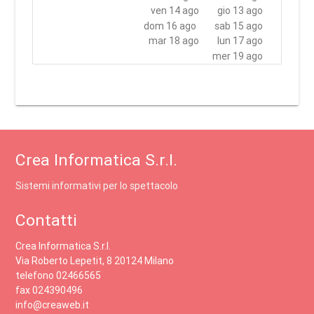
ven 14 ago
gio 13 ago
dom 16 ago
sab 15 ago
mar 18 ago
lun 17 ago
mer 19 ago
Crea Informatica S.r.l.
Sistemi informativi per lo spettacolo
Contatti
Crea Informatica S.r.l.
Via Roberto Lepetit, 8 20124 Milano
telefono 02466565
fax 024390496
info@creaweb.it