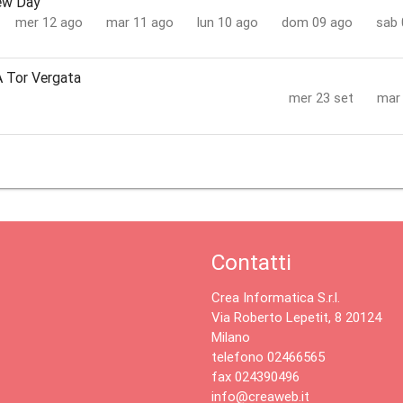
ew Day
mer 12 ago
mar 11 ago
lun 10 ago
dom 09 ago
sab 
A Tor Vergata
mer 23 set
mar 
Contatti
Crea Informatica S.r.l.
Via Roberto Lepetit, 8 20124
Milano
telefono 02466565
fax 024390496
info@creaweb.it