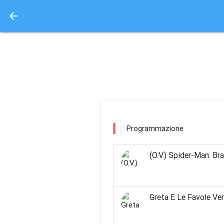
arrow_back
Aquisto e Prenotazione 
movie planet bellinza
Programmazione
(O.V.) Spider-Man: B
Greta E Le Favole Ve