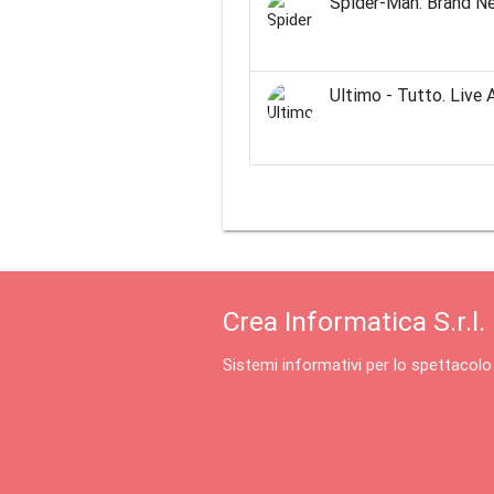
Spider-Man: Brand N
Ultimo - Tutto. Live 
Crea Informatica S.r.l.
Sistemi informativi per lo spettacolo