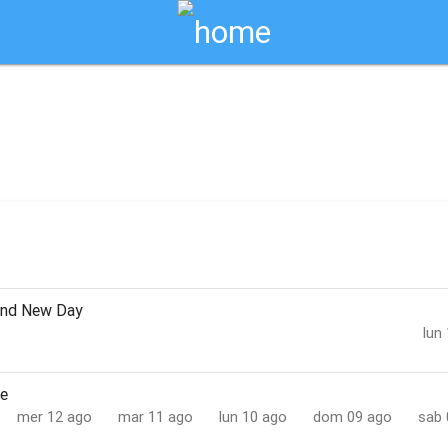
Biglietti Online
go / bellinzago novarese
rand New Day
lun
re
mer 12 ago
mar 11 ago
lun 10 ago
dom 09 ago
sab 