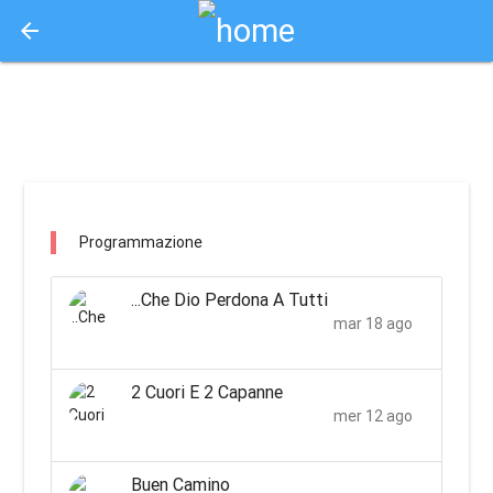
arrow_back
Aquisto e Prenotazione Biglietti Online
clev village chiusi / chiusi
Programmazione
...Che Dio Perdona A Tutti
mar 18 ago
2 Cuori E 2 Capanne
mer 12 ago
Buen Camino