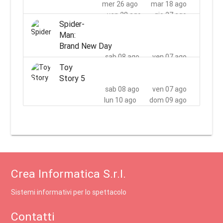
mer 26 ago
mar 18 ago
ven 28 ago
gio 27 ago
Spider-
dom 30 ago
sab 29 ago
Man:
lun 31 ago
Brand New Day
sab 08 ago
ven 07 ago
Toy
lun 10 ago
dom 09 ago
Story 5
sab 08 ago
ven 07 ago
lun 10 ago
dom 09 ago
Crea Informatica S.r.l.
Sistemi informativi per lo spettacolo
Contatti