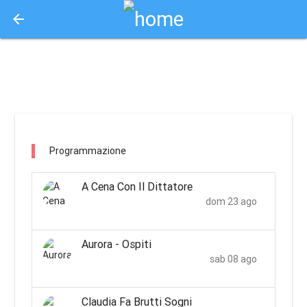
arrow_back
Aquisto e Prenotazione Biglietti Online
arena cortile ex appannaggio / pesaro
Programmazione
A Cena Con Il Dittatore
dom 23 ago
Aurora - Ospiti
sab 08 ago
Claudia Fa Brutti Sogni