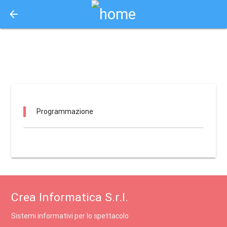
arrow_back
Aquisto e Prenotazione Biglietti Online
politeama fano / fano
Programmazione
Crea Informatica S.r.l.
Sistemi informativi per lo spettacolo