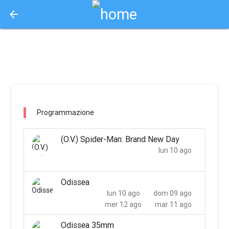
arrow_back
Aquisto e Prenotazione Biglietti Online
movie planet lux torino / torino
Programmazione
(O.V.) Spider-Man: Brand New Day
lun 10 ago
Odissea
lun 10 ago
dom 09 ago
mer 12 ago
mar 11 ago
Odissea 35mm