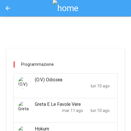
arrow_back
Aquisto e Prenotazione Biglietti Online
cinepark comacchio / ferrara
Programmazione
(O.V.) Odissea
lun 10 ago
Greta E Le Favole Vere
mar 11 ago
lun 10 ago
Hokum