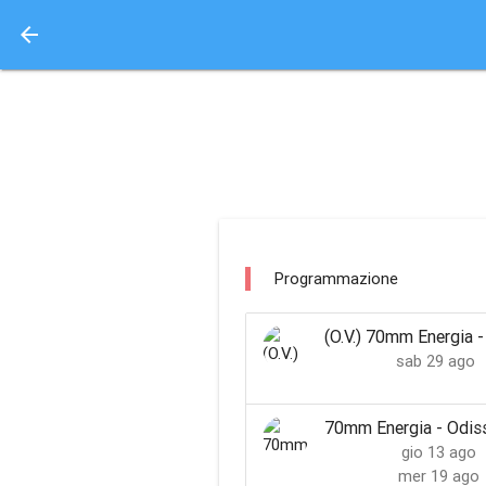
arrow_back
Aquisto e Prenotazione 
arcadia melzo / melz
Programmazione
(O.V.) 70mm Energia 
sab 29 ago
70mm Energia - Odis
gio 13 ago
mer 19 ago