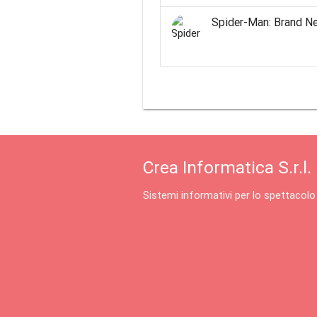
Spider-Man: Brand N
Crea Informatica S.r.l.
Sistemi informativi per lo spettacolo