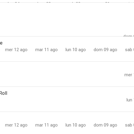
lun 24 ago
dom 23 ago
sab 22 ago
ven 21 ago
gio
dom 30 ago
sab 29 ago
ven 28 ago
gio 27 ago
mer 
et
sab 05 set
ven 04 set
gio 03 set
mer 02 set
mar 
mer 09 set
mar 08 set
lun
dom 
re
mer 12 ago
mar 11 ago
lun 10 ago
dom 09 ago
sab 
mer 
Roll
lun
mer 12 ago
mar 11 ago
lun 10 ago
dom 09 ago
sab 