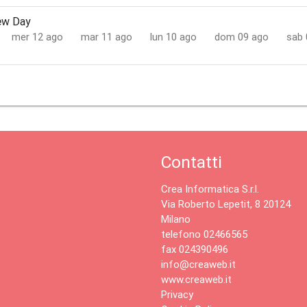
ew Day
mer 12 ago
mar 11 ago
lun 10 ago
dom 09 ago
sab 
Contatti
Crea Informatica S.r.l.
Via Roberto Lepetit, 8 20124
Milano
telefono 02466565
fax 024390496
info@creaweb.it
www.creaweb.it
Privacy