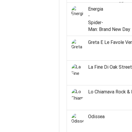
mar 25 ago
Energia
lun 31 ago
-
dom 06 s
Spider-
Man: Brand New Day
Greta E Le Favole Ve
La Fine Di Oak Street
Lo Chiamava Rock & 
Odissea