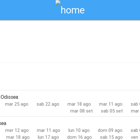
Biglietti Online
o
- Odissea
mar 25 ago
sab 22 ago
mar 18 ago
mar 11 ago
sab 
mar 08 set
sab 05 set
mar 
sea
mer 12 ago
mar 11 ago
lun 10 ago
dom 09 ago
sab 
mar 18 ago
lun 17 ago
dom 16 ago
sab 15 ago
ven 