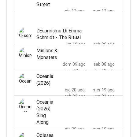
Street
gio 13 ago
mer 12 ago
sab 15 ago
ven 14 ago
lun 17 ago
dom 16 ago
L'Esorcismo Di Emma
mar 18 ago
Schmidt - The Ritual
lun 10 ago
sab 08 ago
Minions &
Monsters
dom 09 ago
sab 08 ago
mar 11 ago
lun 10 ago
Oceania
mer 12 ago
(2026)
gio 20 ago
mer 19 ago
sab 22 ago
ven 21 ago
Oceania
lun 24 ago
dom 23 ago
(2026)
mer 26 ago
mar 25 ago
Sing
Along
gio 20 ago
mer 19 ago
Odissea
sab 22 ago
ven 21 ago