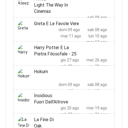
Light The Way In
mer 12 ago
Cinemas
sab 08 ago
Greta E Le Favole Vere
dom 09 ago
sab 08 ago
mar 11 ago
lun 10 ago
mer 12 ago
Harry Potter E La
Pietra Filosofale - 25
gio 27 ago
mer 26 ago
sab 29 ago
ven 28 ago
Hokum
lun 31 ago
dom 30 ago
mer 02 set
mar 01 set
dom 09 ago
sab 08 ago
mar 11 ago
lun 10 ago
Insidious:
mer 12 ago
Fuori Dall'Altrove
gio 20 ago
mer 19 ago
sab 22 ago
ven 21 ago
La Fine Di
lun 24 ago
dom 23 ago
Oak
mar 25 ago