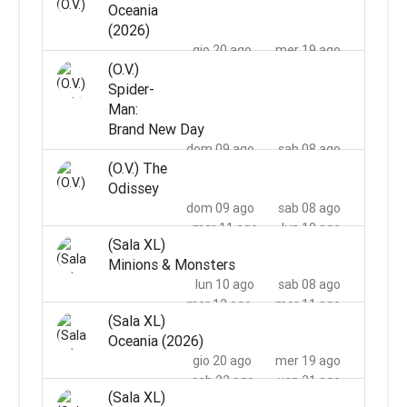
Oceania
(2026)
gio 20 ago
mer 19 ago
(O.V.)
sab 22 ago
ven 21 ago
Spider-
lun 24 ago
dom 23 ago
Man:
mer 26 ago
mar 25 ago
Brand New Day
dom 09 ago
sab 08 ago
(O.V.) The
mar 11 ago
lun 10 ago
Odissey
mer 12 ago
dom 09 ago
sab 08 ago
mar 11 ago
lun 10 ago
(Sala XL)
mer 12 ago
Minions & Monsters
lun 10 ago
sab 08 ago
mer 12 ago
mar 11 ago
(Sala XL)
Oceania (2026)
gio 20 ago
mer 19 ago
sab 22 ago
ven 21 ago
(Sala XL)
lun 24 ago
dom 23 ago