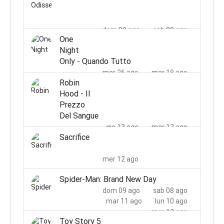
lun 24 ago
dom 23 ago
mer 26 ago
mar 25 ago
dom 09 ago
sab 08 ago
One
mar 11 ago
lun 10 ago
Night
mer 12 ago
Only - Quando Tutto
mer 26 ago
mar 18 ago
Robin
ven 28 ago
gio 27 ago
Hood - Il
dom 30 ago
sab 29 ago
Prezzo
mar 01 set
lun 31 ago
Del Sangue
mer 02 set
gio 13 ago
mer 12 ago
Sacrifice
sab 15 ago
ven 14 ago
lun 17 ago
dom 16 ago
mer 12 ago
mar 18 ago
Spider-Man: Brand New Day
dom 09 ago
sab 08 ago
mar 11 ago
lun 10 ago
mer 12 ago
Toy Story 5