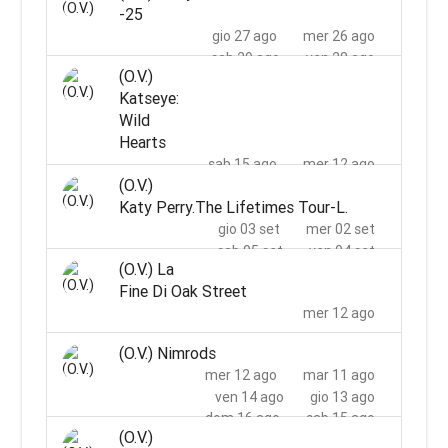
-25
gio 27 ago
mer 26 ago
sab 29 ago
ven 28 ago
(O.V.)
lun 31 ago
dom 30 ago
Katseye:
mer 02 set
mar 01 set
Wild
Hearts
sab 15 ago
mer 12 ago
(O.V.)
Katy Perry.The Lifetimes Tour-L.
gio 03 set
mer 02 set
sab 05 set
ven 04 set
(O.V.) La
Fine Di Oak Street
mer 12 ago
(O.V.) Nimrods
mer 12 ago
mar 11 ago
ven 14 ago
gio 13 ago
dom 16 ago
sab 15 ago
(O.V.)
mar 18 ago
lun 17 ago