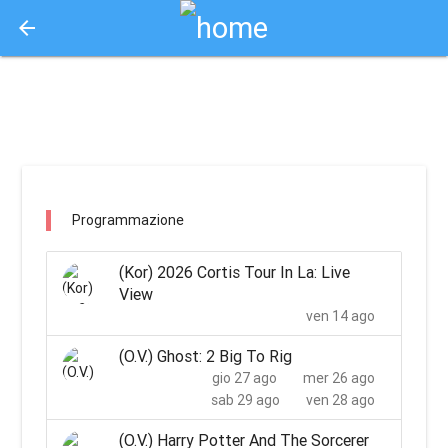
arrow_back
Aquisto e Prenotazione Biglietti Online
uci cinemas bicocca milano / milano
Programmazione
(Kor) 2026 Cortis Tour In La: Live
View
ven 14 ago
(O.V.) Ghost: 2 Big To Rig
gio 27 ago
mer 26 ago
sab 29 ago
ven 28 ago
(O.V.) Harry Potter And The Sorcerer