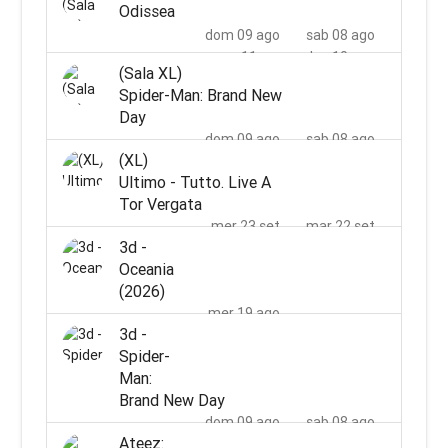
Odissea
mer 26 ago
mar 25 ago
dom 09 ago
sab 08 ago
mar 11 ago
lun 10 ago
(Sala XL)
mer 12 ago
Spider-Man: Brand New
Day
dom 09 ago
sab 08 ago
(XL)
mar 11 ago
lun 10 ago
Ultimo - Tutto. Live A
mer 12 ago
Tor Vergata
mer 23 set
mar 22 set
3d -
ven 25 set
gio 24 set
Oceania
dom 27 set
sab 26 set
(2026)
mar 29 set
lun 28 set
mer 30 set
mer 19 ago
3d -
ven 21 ago
gio 20 ago
Spider-
dom 23 ago
sab 22 ago
Man:
mar 25 ago
lun 24 ago
Brand New Day
mer 26 ago
dom 09 ago
sab 08 ago
Ateez:
mar 11 ago
lun 10 ago