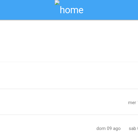
Biglietti Online
nze
mer 
dom 09 ago
sab 