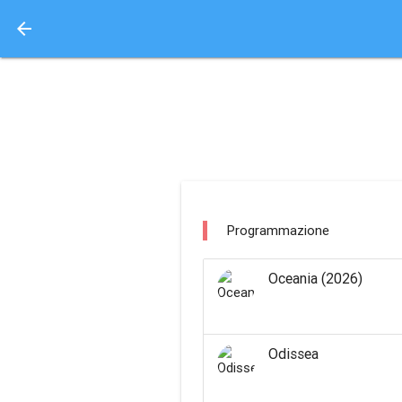
arrow_back
Aquisto e Prenotazione 
fiamma firenze / fire
Programmazione
Oceania (2026)
Odissea