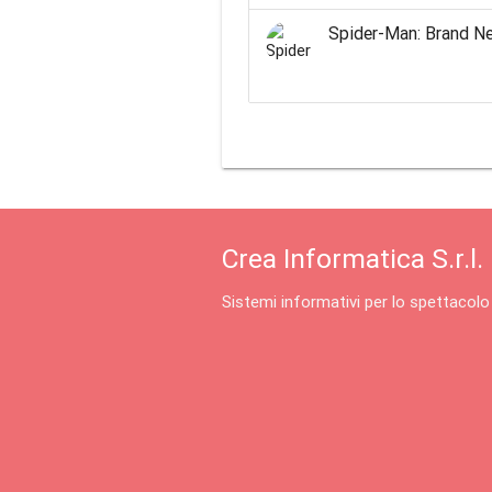
Spider-Man: Brand N
Crea Informatica S.r.l.
Sistemi informativi per lo spettacolo