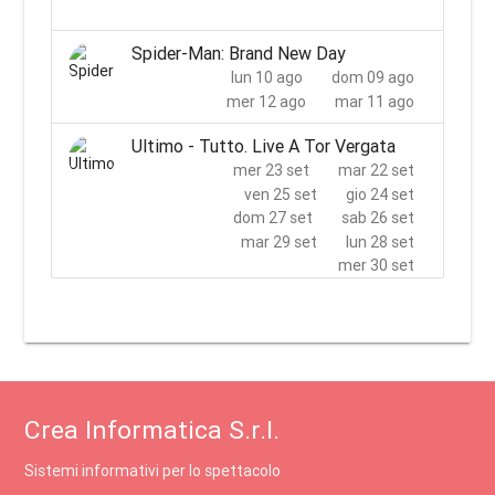
Spider-Man: Brand New Day
lun 10 ago
dom 09 ago
mer 12 ago
mar 11 ago
Ultimo - Tutto. Live A Tor Vergata
mer 23 set
mar 22 set
ven 25 set
gio 24 set
dom 27 set
sab 26 set
mar 29 set
lun 28 set
mer 30 set
Crea Informatica S.r.l.
Sistemi informativi per lo spettacolo