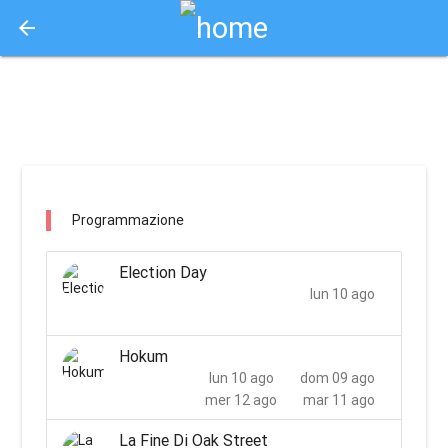
arrow_back
Aquisto e Prenotazione Biglietti Online
tolentino / tolentino
Programmazione
Election Day
lun 10 ago
Hokum
lun 10 ago
dom 09 ago
mer 12 ago
mar 11 ago
La Fine Di Oak Street